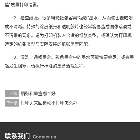
佳”质量打印设置。
2．检查纸张。很多粗糙纸张容易“吸收”墨水，从而使图像暗淡
或不清晰。特殊的涂层纸张和透明胶片也经常容易造成图像暗淡或
不清晰的现象。请为打印机装入合适的纸张类型，或确认为打印机
选定的纸张类型与实际安装的纸张类型匹配。
3．清洗／通畅墨盒。彩色墨盒中的墨水可能快要耗尽，或者墨
嘴发生阻塞。请执行标准的墨盒清洗过程。
硒鼓和墨盒哪个好
上一条
打印头来回移动不打印怎么办
下一条
联系我们
Contact us